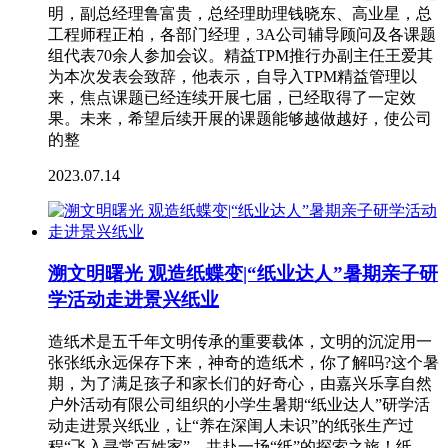
明，副总经理鲁富贵，总经理助理钱晓东、高业星，总
工程师程正柏，各部门经理，3A公司辅导顾问及各课题
组代表70余人参加会议。精益TPM推行办副主任王爱其
为本次发表会致辞，他表示，自导入TPM精益管理以
来，焦点课题已经连续开展七届，已经取得了一定效
果。未来，希望后续开展的课题能够越做越好，使公司
的整
2023.07.14
溯文明曙光 观造纸蝶变|“纸业达人”暑期亲子研
学活动走进景兴纸业
造纸术是五千年文明传承的重要载体，文明的沉淀用一
张张纸永远保存下来，神奇的造纸术，你了解吗?这个暑
期，为了满足孩子和家长们的好奇心，由嘉兴乐享自然
户外活动有限公司组织的小学生暑期“纸业达人”研学活
动走进景兴纸业，让“养在深闺人未识”的纸张生产过
程“飞入寻常百姓家”，共赴一场“纸”的探索之旅！纸，