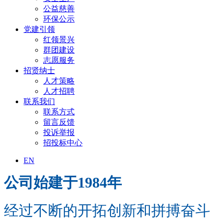
公益慈善
环保公示
党建引领
红领景兴
群团建设
志愿服务
招贤纳士
人才策略
人才招聘
联系我们
联系方式
留言反馈
投诉举报
招投标中心
EN
公司始建于1984年
经过不断的开拓创新和拼搏奋斗