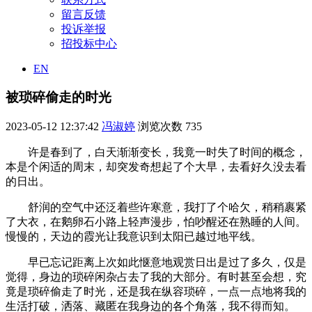
留言反馈
投诉举报
招投标中心
EN
被琐碎偷走的时光
2023-05-12 12:37:42
冯淑婷
浏览次数
735
许是春到了，白天渐渐变长，我竟一时失了时间的概念，
本是个闲适的周末，却突发奇想起了个大早，去看好久没去看
的日出。
舒润的空气中还泛着些许寒意，我打了个哈欠，稍稍裹紧
了大衣，在鹅卵石小路上轻声漫步，怕吵醒还在熟睡的人间。
慢慢的，天边的霞光让我意识到太阳已越过地平线。
早已忘记距离上次如此惬意地观赏日出是过了多久，仅是
觉得，身边的琐碎闲杂占去了我的大部分。有时甚至会想，究
竟是琐碎偷走了时光，还是我在纵容琐碎，一点一点地将我的
生活打破，洒落、藏匿在我身边的各个角落，我不得而知。