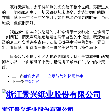
寂静无声地，太阳将和煦的光充盈了整个世间。苏醒过来
的，一切都似新生，一切又都似从未改变。光透过嫩叶的隙，
在地上落下一寸又一寸的岁月，如同被琐碎偷走的时光，虽已
斑驳，但依旧美好。
我热爱生活吗？我想是的，我珍惜每一次独处，也珍惜每
一刻闲暇，悄无声息地追逐着独属于自己的小浪漫。我深知自
己的肩上担负着许多责任，却依旧找寻生活中的美好，看日
出、看日落，期待着一瞬又一瞬的美好与自己撞个满怀。
日头没过树梢，小区内也逐渐喧嚷，我回头望着来时的鹅
卵石小路，上面铺满了阳光，也铺满了藏匿在生活中的小美
好。
上一条
健康之道——立夏节气的起居养生
下一条
与春赴约
浙江景兴纸业股份有限公司