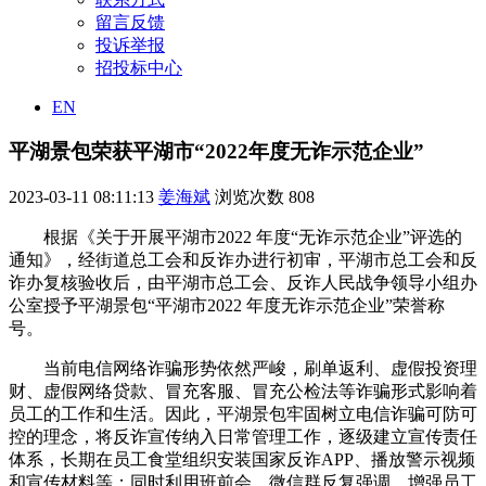
留言反馈
投诉举报
招投标中心
EN
平湖景包荣获平湖市“2022年度无诈示范企业”
2023-03-11 08:11:13
姜海斌
浏览次数
808
根据《关于开展平湖市2022 年度“无诈示范企业”评选的
通知》，经街道总工会和反诈办进行初审，平湖市总工会和反
诈办复核验收后，由平湖市总工会、反诈人民战争领导小组办
公室授予平湖景包“平湖市2022 年度无诈示范企业”荣誉称
号。
当前电信网络诈骗形势依然严峻，刷单返利、虚假投资理
财、虚假网络贷款、冒充客服、冒充公检法等诈骗形式影响着
员工的工作和生活。因此，平湖景包牢固树立电信诈骗可防可
控的理念，将反诈宣传纳入日常管理工作，逐级建立宣传责任
体系，长期在员工食堂组织安装国家反诈APP、播放警示视频
和宣传材料等；同时利用班前会、微信群反复强调，增强员工