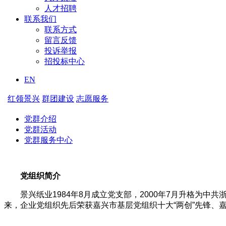
人才招聘
联系我们
联系方式
留言反馈
投诉举报
招投标中心
EN
红领景兴
群团建设
志愿服务
党群介绍
党群活动
党群服务中心
党组织简介
景兴纸业1984年8月成立党支部，200
0年7月升格为中共
来，
企业党组织先后荣获嘉兴市基层党
组织十大“两创”先锋