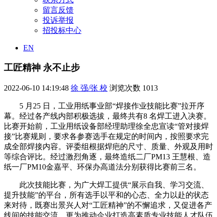
留言反馈
投诉举报
招投标中心
EN
工匠精神 永不止步
2022-06-10 14:19:48
徐 强/张 校
浏览次数
1013
5 月25 日，工业用纸事业部“焊接作业技能比赛”拉开序
幕。经过各产线内部积极选拔，最终共有8 名焊工进入决赛。
比赛开始前，工业用纸设备部经理助理徐全忠宣读“管对接焊
接”比赛规则，要求各参赛选手在规定的时间内，按照要求完
成全部焊接内容。评委组根据焊疤的尺寸、质量、外观及用时
等综合评比。经过激烈角逐，最终造纸二厂PM13 王慧根、造
纸一厂PM10金嘉平、环保办高道法分别获得比赛前三名。
此次技能比赛，为广大焊工提供“展示自我、学习交流、
提升技能”的平台，所有选手以平和的心态、全力以赴的状态
来对待，既赛出景兴人对“工匠精神”的不懈追求，又促进各产
线间的技能交流，更为推动企业打造高素质专业技能人才队伍