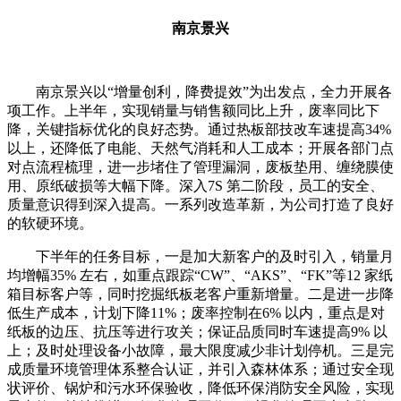
南京景兴
南京景兴以“增量创利，降费提效”为出发点，全力开展各
项工作。上半年，实现销量与销售额同比上升，废率同比下
降，关键指标优化的良好态势。通过热板部技改车速提高34%
以上，还降低了电能、天然气消耗和人工成本；开展各部门点
对点流程梳理，进一步堵住了管理漏洞，废板垫用、缠绕膜使
用、原纸破损等大幅下降。深入7S 第二阶段，员工的安全、
质量意识得到深入提高。一系列改造革新，为公司打造了良好
的软硬环境。
下半年的任务目标，一是加大新客户的及时引入，销量月
均增幅35% 左右，如重点跟踪“CW”、“AKS”、“FK”等12 家纸
箱目标客户等，同时挖掘纸板老客户重新增量。二是进一步降
低生产成本，计划下降11%；废率控制在6% 以内，重点是对
纸板的边压、抗压等进行攻关；保证品质同时车速提高9% 以
上；及时处理设备小故障，最大限度减少非计划停机。三是完
成质量环境管理体系整合认证，并引入森林体系；通过安全现
状评价、锅炉和污水环保验收，降低环保消防安全风险，实现