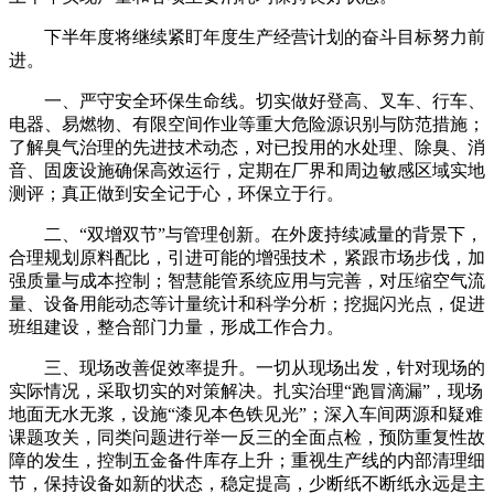
下半年度将继续紧盯年度生产经营计划的奋斗目标努力前
进。
一、严守安全环保生命线。切实做好登高、叉车、行车、
电器、易燃物、有限空间作业等重大危险源识别与防范措施；
了解臭气治理的先进技术动态，对已投用的水处理、除臭、消
音、固废设施确保高效运行，定期在厂界和周边敏感区域实地
测评；真正做到安全记于心，环保立于行。
二、“双增双节”与管理创新。在外废持续减量的背景下，
合理规划原料配比，引进可能的增强技术，紧跟市场步伐，加
强质量与成本控制；智慧能管系统应用与完善，对压缩空气流
量、设备用能动态等计量统计和科学分析；挖掘闪光点，促进
班组建设，整合部门力量，形成工作合力。
三、现场改善促效率提升。一切从现场出发，针对现场的
实际情况，采取切实的对策解决。扎实治理“跑冒滴漏”，现场
地面无水无浆，设施“漆见本色铁见光”；深入车间两源和疑难
课题攻关，同类问题进行举一反三的全面点检，预防重复性故
障的发生，控制五金备件库存上升；重视生产线的内部清理细
节，保持设备如新的状态，稳定提高，少断纸不断纸永远是主