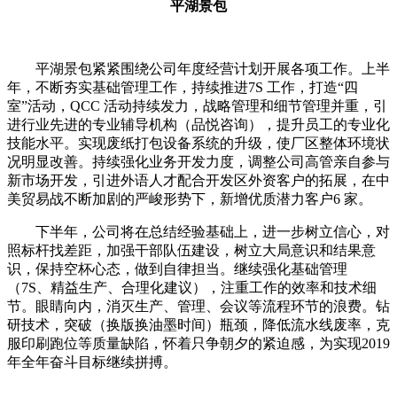
平湖景包
平湖景包紧紧围绕公司年度经营计划开展各项工作。上半
年，不断夯实基础管理工作，持续推进7S 工作，打造“四
室”活动，QCC 活动持续发力，战略管理和细节管理并重，引
进行业先进的专业辅导机构（品悦咨询），提升员工的专业化
技能水平。实现废纸打包设备系统的升级，使厂区整体环境状
况明显改善。持续强化业务开发力度，调整公司高管亲自参与
新市场开发，引进外语人才配合开发区外资客户的拓展，在中
美贸易战不断加剧的严峻形势下，新增优质潜力客户6 家。
下半年，公司将在总结经验基础上，进一步树立信心，对
照标杆找差距，加强干部队伍建设，树立大局意识和结果意
识，保持空杯心态，做到自律担当。继续强化基础管理
（7S、精益生产、合理化建议），注重工作的效率和技术细
节。眼睛向内，消灭生产、管理、会议等流程环节的浪费。钻
研技术，突破（换版换油墨时间）瓶颈，降低流水线废率，克
服印刷跑位等质量缺陷，怀着只争朝夕的紧迫感，为实现2019
年全年奋斗目标继续拼搏。