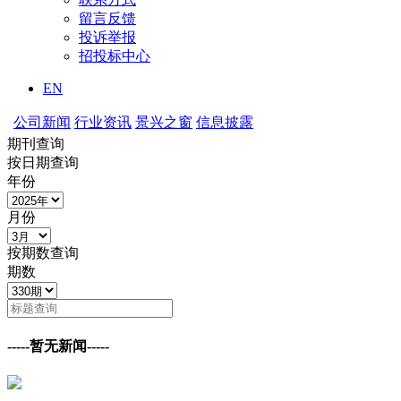
留言反馈
投诉举报
招投标中心
EN
公司新闻
行业资讯
景兴之窗
信息披露
期刊查询
按日期查询
年份
月份
按期数查询
期数
-----暂无新闻-----