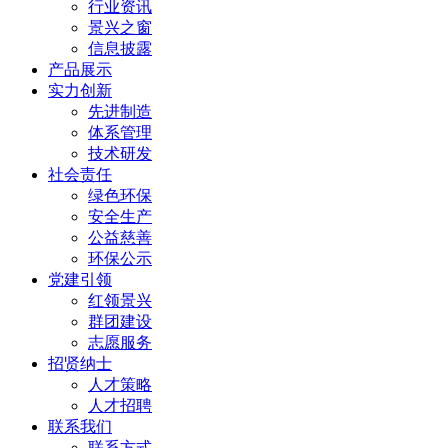
行业资讯
景兴之窗
信息披露
产品展示
实力创新
先进制造
体系管理
技术研发
社会责任
绿色环保
安全生产
公益慈善
环保公示
党建引领
红领景兴
群团建设
志愿服务
招贤纳士
人才策略
人才招聘
联系我们
联系方式