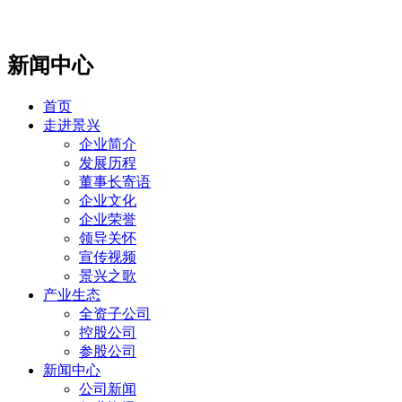
新闻中心
首页
走进景兴
企业简介
发展历程
董事长寄语
企业文化
企业荣誉
领导关怀
宣传视频
景兴之歌
产业生态
全资子公司
控股公司
参股公司
新闻中心
公司新闻