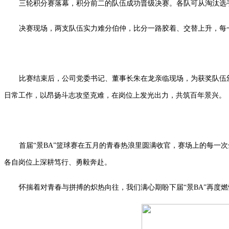
三轮积分赛落幕，积分前二的队伍成功晋级决赛。各队可从淘汰选
决赛现场，两支队伍实力难分伯仲，比分一路胶着、交替上升，每
比赛结束后，公司党委书记、董事长朱在龙亲临现场，为获奖队伍
日常工作，以昂扬斗志攻坚克难，在岗位上发光出力，共筑百年景兴。
首届“景BA”篮球赛在五月的青春热浪里圆满收官，赛场上的每
各自岗位上深耕笃行、勇毅奔赴。
怀揣着对青春与拼搏的炽热向往，我们满心期盼下届“景BA”再度