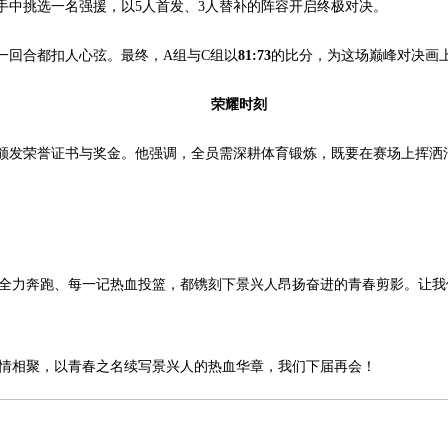
手中挑选一名强援，以5人首发、3人替补的阵容开启终极对决。
一回合都扣人心弦。最终，A组与C组以
81:73
的比分，为这场巅峰对决画
荣耀时刻
颁发荣誉证书与奖金。他强调，全员需深耕体育锻炼，既要在赛场上挥洒
一次全力奔跑、每一记热血投篮，都镌刻下景兴人昂扬奋进的青春剪影。让
燃情相聚，以青春之名续写景兴人的热血华章，我们下届再会！