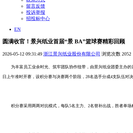
留言反馈
投诉举报
招投标中心
EN
圆满收官！景兴纸业首届“景 BA”篮球赛精彩回顾
2026-05-12 09:31:49
浙江景兴纸业股份有限公司
浏览次数
2052
为丰富员工业余时光、筑牢团队协作纽带，由景兴纸业团委主办的首
日上午准时开赛，设积分赛与决赛两个阶段，28名选手分成4支队伍对
积分赛采用两两对抗模式，每队5名主力、2名替补出战，胜者单场积