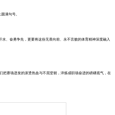
上圆满句号。
汗水、奋勇争先，更要将这份无畏向前、永不言败的体育精神深度融入
我们把赛场迸发的滚烫热血与不屈坚韧，淬炼成职场奋进的磅礴底气，在