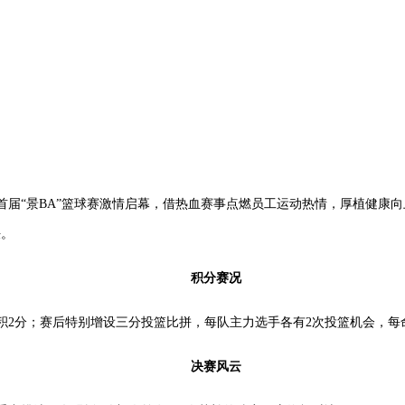
届“景BA”篮球赛激情启幕，借热血赛事点燃员工运动热情，厚植健康
决。
积分赛况
2分；赛后特别增设三分投篮比拼，每队主力选手各有2次投篮机会，每命
决赛风云