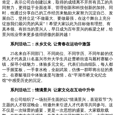
肯定，表示公司自创建以来，取得的成绩离不开所有员工的共
同努力，更得益于全面改革、管理创新和科技创新的加持。同
时，他通过分享自己的工作经历来勉励大家努力沉淀自己、发
展自己，坚持立足“不做最大、要做最强，在这个舞台上充分
绽放我们最闪亮的风采”！希望大家以此为目标做有理想、有
真本领、有担当的景兴人，早日成为百年景兴的栋梁之材，给
景兴纸业带来更多值得骄傲的新跨越！
系列活动二：水乡文化 让青春在运动中激荡
25名来自不同部门、不同岗位、不同学历、不同年龄的优
秀人才代表及11名嘉兴市外大学生共赴曹桥街道马厩村赛艇小
镇，探寻小镇魅力，体验多元文化。代表们自由组队，每人都
一手握桨板，一手拿水枪，全副武装，仿佛一群即将出征的勇
士。在赛艇项目中体验速度与激情，在“平湖市桥文化纪念
馆”中感受历史的沉淀。
系列活动三：情满景兴 让家文化在互动中升华
在公司组织了一场别开生面的以“情满景兴，喜迎双节”为
主题的人才联谊晚会，特邀外来引进人才代表等共同参与。这
不仅是一次味蕾的盛宴，更是一次思想的盛宴。大家载歌载