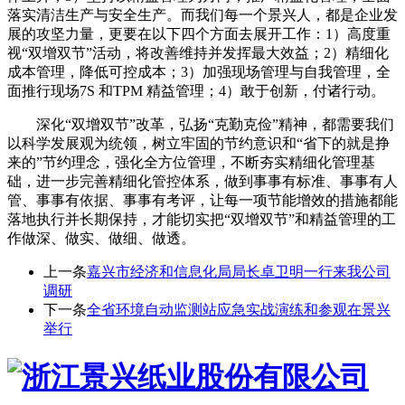
落实清洁生产与安全生产。而我们每一个景兴人，都是企业发
展的攻坚力量，更要在以下四个方面去展开工作：1）高度重
视“双增双节”活动，将改善维持并发挥最大效益；2）精细化
成本管理，降低可控成本；3）加强现场管理与自我管理，全
面推行现场7S 和TPM 精益管理；4）敢于创新，付诸行动。
深化“双增双节”改革，弘扬“克勤克俭”精神，都需要我们
以科学发展观为统领，树立牢固的节约意识和“省下的就是挣
来的”节约理念，强化全方位管理，不断夯实精细化管理基
础，进一步完善精细化管控体系，做到事事有标准、事事有人
管、事事有依据、事事有考评，让每一项节能增效的措施都能
落地执行并长期保持，才能切实把“双增双节”和精益管理的工
作做深、做实、做细、做透。
上一条
嘉兴市经济和信息化局局长卓卫明一行来我公司
调研
下一条
全省环境自动监测站应急实战演练和参观在景兴
举行