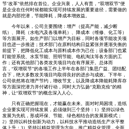
节’改革”依然排在首位。企业兴衰，人人有责，“双增双节”便
是企业在任何时候都能实现可持续发展的重要途径，需要做的
就是内部挖潜，节能降耗，降成本增效益。
今年以来，公司主要围绕：增产（提高产能，减少断
纸）、降耗（水电汽及各项单耗）、降成本（维修、化工等）
等方面展开。如生产部门以增产为目标，同时各项节能攻关项
目也进一步推进；技术部门在原料结构日益紧张并逐渐失衡的
前提下，把降低化工成本与原料成本作为己任；设备部门也紧
盯能管系统、水泵节能、照明节能、电机淘汰等各方面的工
作；还有其他部门各类攻关项目均在有序展开。总体而
言，“双增双节”的各项工作上半年在各部门集思广益、团结配
合下，绝大多数攻关项目均取得良好的进步与成效。下半年，
公司依然将在增产节约，增收节支，以及降成本降能耗降库存
等方面深挖潜力并付诸行动，同时大力弘扬“克勤克俭”的精
神，让“双增双节”的概念深入人心。
只有正确把握现在，才能赢在未来。面对时局困境，造纸
企业要实现可持续发展，必须做到三个坚持：1）坚持以绿色
发展为先机，形成环保、节能、绿色相结合的发展新模式；
2）坚持以科技创新为动力，以科技水平推动造纸生产水平整
体上升；3）坚持以精益管理为方向，推广精益化管理，全面