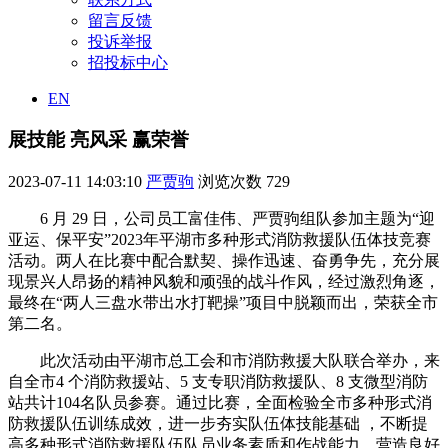
留言反馈
投诉举报
招投标中心
EN
展技能 亮风采 赢荣誉
2023-07-11 14:03:10
严贾驹
浏览次数
729
6 月 29 日，公司员工富佳伟、严贾驹组队参加主题为“迎
亚运、保平安”2023年平湖市多种形式消防救援队伍体技竞赛
活动。两人在比赛中配合默契、操作迅速、奋勇争先，充分展
现景兴人昂扬的精神风貌和顽强的战斗作风，经过激烈角逐，
最终在“两人三盘水带出水打靶操”项目中脱颖而出，荣获全市
第二名。
此次活动由平湖市总工会和市消防救援大队联合举办，来
自全市4 个消防救援站、5 支专职消防救援队、8 支微型消防
站共计104名队员参赛。通过比赛，全面检验全市多种形式消
防救援队伍训练成效，进一步夯实队伍体技能基础 ，不断提
高多种形式消防救援队伍队员业务素质和作战能力，营造良好