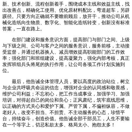
新、技术创新、流程创新着手，围绕成本主线和效益主线，找
出改善点，精确化工使用、优化原材料配比，弯道超车，另辟
蹊径。只要方向正确就不要瞻前顾后，放开干，推动公司从机
械化造纸向生物质、数字化、智能化造纸转变，创新没有标准
答案，一直在路上。
在部门建设和服务意识方面，提高部门与部门之间、上级
与下级之间、公司与客户之间的服务意识，服务前移，主动接
受监督，并通过机器换人、减员增效提高职能部门的工作效
率；强化部门和班组建设，提高凝聚力，强化内部考核，真正
发挥班组兵头将尾的执行作用，让公司各项工作计划实施到
位。
最后，他告诫全体管理人员，要以高度的政治站位，树立
与企业共呼吸共命运的信念，增强对企业的认同感和敬畏感，
维护公司利益；不忘初心，把工作当成事业，加强学习、加强
培训，对得起自己的岗位和良心；正风肃纪，筑牢底线思维，
以正确的方式关心和爱护下属、严管下属，不偏袒纵容，不做
老好人，改变不担当、不担责、不主动服务的心态，珍惜平
台，持续奋斗，创造价值。他告诫全部干部员工，人生不要输
在一个等字上，切忌私欲太多、格局太小、抱怨太多！