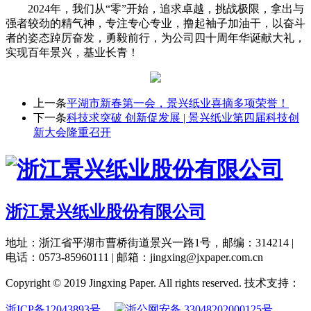
2024年，我们从“零”开始，追求卓越，挑战极限，拿出与
强者较劲的精气神，专注专心专业，撸起袖子加油干，以奋斗
者的姿态踔厉奋发，勇毅前行，为公司四十周年华诞献大礼，
实现百年景兴，基业长青！
上一条
平湖市新春第一会，景兴纸业喜摘多项荣誉！
下一条
科技求突破 创新促发展 | 景兴纸业第四届科技创
新大会隆重召开
浙江景兴纸业股份有限公司
地址：浙江省平湖市曹桥街道景兴一路1号，邮编：314214 |
电话：0573-85960111 | 邮箱：jingxing@jxpaper.com.cn
Copyright © 2019 Jingxing Paper. All rights reserved.
技术支持：
浙ICP备12043893号
浙公网安备 33048202000125号