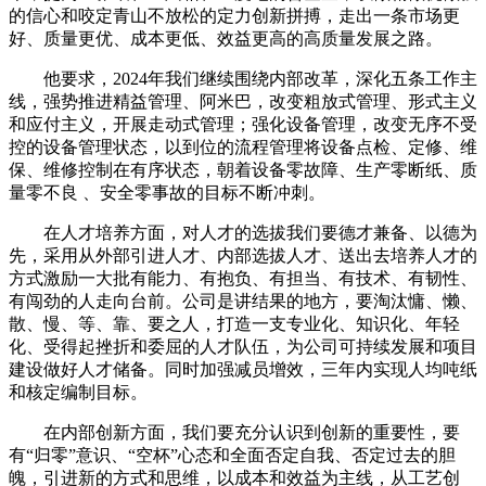
的信心和咬定青山不放松的定力创新拼搏，走出一条市场更
好、质量更优、成本更低、效益更高的高质量发展之路。
他要求，2024年我们继续围绕内部改革，深化五条工作主
线，强势推进精益管理、阿米巴，改变粗放式管理、形式主义
和应付主义，开展走动式管理；强化设备管理，改变无序不受
控的设备管理状态，以到位的流程管理将设备点检、定修、维
保、维修控制在有序状态，朝着设备零故障、生产零断纸、质
量零不良 、安全零事故的目标不断冲刺。
在人才培养方面，对人才的选拔我们要德才兼备、以德为
先，采用从外部引进人才、内部选拔人才、送出去培养人才的
方式激励一大批有能力、有抱负、有担当、有技术、有韧性、
有闯劲的人走向台前。公司是讲结果的地方，要淘汰慵、懒、
散、慢、等、靠、要之人，打造一支专业化、知识化、年轻
化、受得起挫折和委屈的人才队伍，为公司可持续发展和项目
建设做好人才储备。同时加强减员增效，三年内实现人均吨纸
和核定编制目标。
在内部创新方面，我们要充分认识到创新的重要性，要
有“归零”意识、“空杯”心态和全面否定自我、否定过去的胆
魄，引进新的方式和思维，以成本和效益为主线，从工艺创