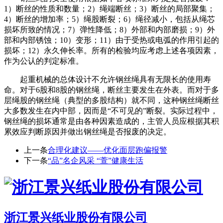
1）断丝的性质和数量；2）绳端断丝；3）断丝的局部聚集；
4）断丝的增加率；5）绳股断裂；6）绳径减小，包括从绳芯
损坏所致的情况；7）弹性降低；8）外部和内部磨损；9）外
部和内部锈蚀；10）变形；11）由于受热或电弧的作用引起的
损坏；12）永久伸长率。所有的检验均应考虑上述各项因素，
作为公认的判定标准。
起重机械的总体设计不允许钢丝绳具有无限长的使用寿
命。对于6股和8股的钢丝绳，断丝主要发生在外表。而对于多
层绳股的钢丝绳（典型的多股结构）就不同，这种钢丝绳断丝
大多数发生在内中部，因而是“不可见的”断裂。实际过程中，
钢丝绳的损坏通常是由各种因素造成的，主管人员应根据其积
累效应判断原因并做出钢丝绳是否报废的决定。
上一条
合理化建议——优化面层跑偏报警
下一条
“品”名企风采 “萱”健康生活
浙江景兴纸业股份有限公司