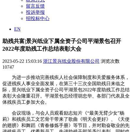
留言反馈
投诉举报
招投标中心
EN
助残共富|景兴纸业下属全资子公司平湖景包召开
2022年度助残工作总结表彰大会
2023-05-22 15:03:16
浙江景兴纸业股份有限公司
浏览次数
10747
为进一步推动完善残疾人社会保障制度和关爱服务体系，
促进残疾人事业全面发展，在第三十三次全国助残日来临之
际，景兴纸业下属全资子公司平湖景包2022年度助残工作总结
表彰大会隆重召开。平湖景包总经理胡忠华、各部门代表及全
体残疾员工参加大会。
会议现场，与会人员观看励志短片《“最美无臂少女”杨
莉》和残疾员工文艺骨干带来了歌曲《明天会更好》、《天使
的翅膀》和舞蹈《青春修炼手册》等节目，并对勤奋敬业的先
进残疾员工、优秀新员工、先进助残干部等予以表彰，同时也