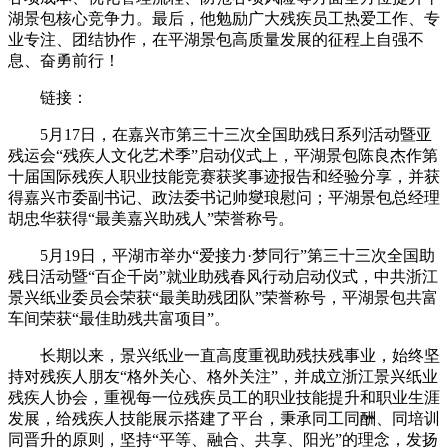
湖景包核心竞争力。最后，他勉励广大残疾员工热爱工作、专
业专注、团结协作，在平湖景包高质量发展的征程上自强不
息、奋勇前行！
链接：
5月17日，在嘉兴市第三十三次全国助残日系列活动暨亚
残运会“残疾人文化艺术季”启动仪式上，平湖景包陈良杰作第
十届国际残疾人职业技能竞赛获奖事迹报告和经验分享，并获
得嘉兴市委副书记、政法委书记帅燮琅慰问；平湖景包总经理
胡忠华获得“最美嘉兴助残人”荣誉称号。
5月19日，平湖市举办“爱接力·梦同行”第三十三次全国助
残日活动暨“百企千岗”就业助残春风行动启动仪式，中共浙江
景兴纸业委员会荣获“最美助残团队”荣誉称号，平湖景包共富
车间荣获“最佳助残共富项目”。
长期以来，景兴纸业一直高度重视助残扶残事业，始终坚
持对残疾人朋友“格外关心、格外关注”，并成立浙江景兴纸业
残疾人协会，重视每一位残疾员工的职业技能提升和职业生涯
发展，给残疾人技能展示搭建了平台，秉承同工同酬、同培训
同晋升的原则，坚持“平等、融合、共享、阳光”的理念，发扬