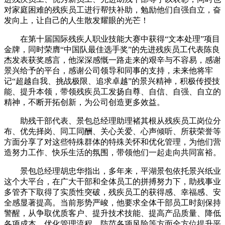
对家庭困难的残疾员工进行帮扶补助，勉励他们自强自立，奋
发向上，让自己的人生散发耀眼的光芒！
在第十届国际残疾人职业技能大赛中获得“文本处理”项目
金牌，同时荣膺“中国队最佳选手奖”的先进残疾员工代表陈良
杰发表获奖感言，他深深感慨一路走来的艰辛与不容易，感谢
景兴给予的平台，感谢公司领导和同事的支持，未来他将牢
记“超越自我、挑战极限、追求卓越”的景兴精神，积极传授技
能、提升本领，带领残疾员工发扬自尊、自信、自强、自立的
精神，不断开拓创新，为公司创造更多效益。
助残干部代表、景包总经理助理褚其根从残疾员工岗位分
布、优先择岗、同工同酬、关心关爱、心声倾听、所获荣誉等
方面分享了对这些特殊群体的特殊关怀和优化管理，为他们营
造努力工作、快乐生活的氛围，带领他们一起走向共同富裕。
景包总经理胡忠华指出，多年来，平湖景包依托景兴纸业
这个大平台，在广大干部和全体员工的拼搏努力下，助残事业
多管齐下取得了实质性突破，残疾员工的获得感、幸福感、安
全感显著提高。当前形势严峻，他要求全体干部员工时刻保持
警醒，从争取优质客户、提升技术技能、提高产品质量、降低
各项成本、优化管理流程、防范各项风险等方面全方位提升平